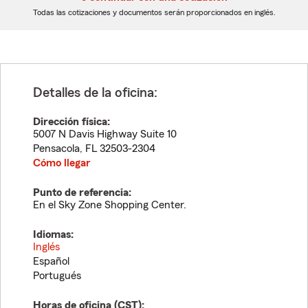
dígitos
dígitos
Todas las cotizaciones y documentos serán proporcionados en inglés.
Detalles de la oficina:
Dirección física:
5007 N Davis Highway Suite 10
Pensacola
,
FL
32503-2304
Cómo llegar
Punto de referencia:
En el Sky Zone Shopping Center.
Idiomas:
Inglés
Español
Portugués
Horas de oficina (
CST
):