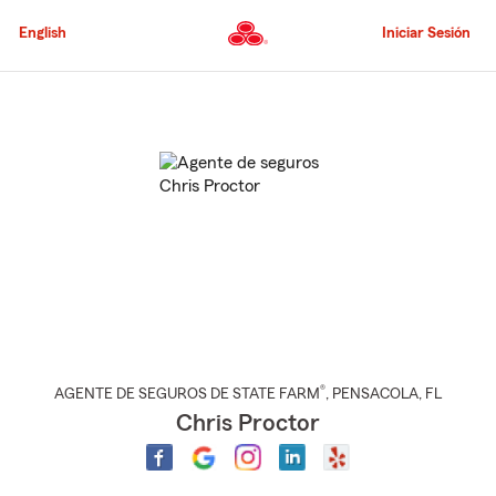
Pasar
al
English
Iniciar Sesión
contenido
principal
Comienzo
del
contenido
principal
®
AGENTE DE SEGUROS DE STATE FARM
,
PENSACOLA
, FL
Chris Proctor