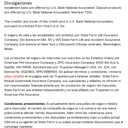
Divulgaciones
Installment loans are offered by U.S. Bank National Association. Deposit products
are offered by U.S. Bank National Association. Member FDIC.
The creditor and issuer of this credit card is U.S. Bank National Association,
pursuant to a license from Visa U.S.A. Inc.
El seguro de vida y las anualidades son emitidos por State Farm Life Insurance
Company. (Sin licencia en MA, NY y WI) State Farm Life and Accident Assurance
Company (con licencia en New York y Wisconsin) Oficinas centrales, Bloomington,
Illinois.
Los productos de seguro de mascotas son suscritos en los Estados Unidos por
American Pet Insurance Company y ZPIC Insurance Company, 6100-4th Ave S,
Seattle, WA 98108. Administrado por Trupanion Managers USA, Inc. (CA: con
licencia No. 0G22803, NPN 9588590). Se aplican términos y condiciones, revise la
póliza completa
en la página web de Trupanion para obtener detalles. State Farm
Mutual Automobile Insurance Company, sus subsidiarias y afiliadas no ofrecen ni
son responsables financieramente por los productos de seguro de mascotas.
State Farm es una entidad independiente y no está afiliada con Trupanion ni con
American Pet Insurance.
Condiciones preexistentes:
Si actualmente tiene una póliza de seguro médico
para mascotas, el cambio de compañía de seguros o la compra de una nueva
póliza podría afectar ciertas disposiciones, tales como las coberturas para
condiciones preexistentes o los deducibles ya establecidos bajo su póliza actual.
Informe a su agente de State Farm si su póliza actual contiene disposiciones que le
convenga mantener.