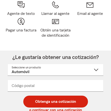
Agente de texto
Llamar al agente
Email al agente
Pagar una factura
Obtén una tarjeta
de identificación
¿Le gustaría obtener una cotización?
Seleccione un producto
Seleccione
un
nombre
de
producto
del
Código postal
Ingresa
Ingresa
_____
menú
un
un
desplegable
código
código
postal
postal
Obtenga una cotización
de
de
5
5
o continuar con una cotización